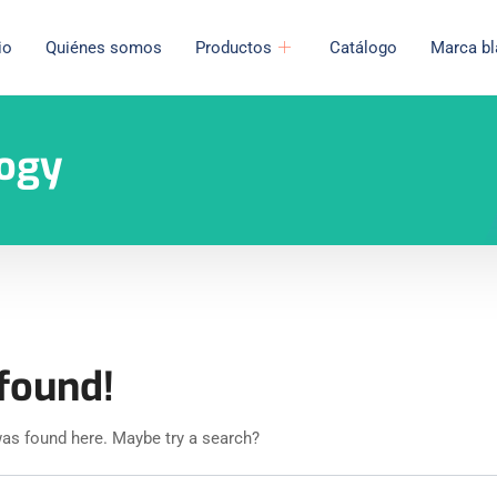
io
Quiénes somos
Productos
Catálogo
Marca bl
ogy
found!
 was found here. Maybe try a search?