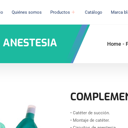
io
Quiénes somos
Productos
Catálogo
Marca bl
 ANESTESIA
Home
-
COMPLEMEN
• Catéter de succión.
• Montaje de catéter.
• Circuitos de anestesia.